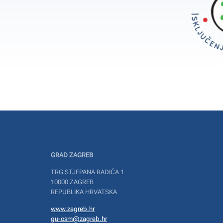
GRAD ZAGREB
TRG STJEPANA RADIĆA 1
10000 ZAGREB
REPUBLIKA HRVATSKA
www.zagreb.hr
gu-osm@zagreb.hr