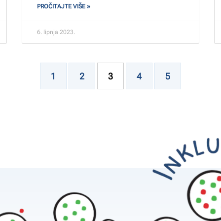
PROČITAJTE VIŠE »
6. lipnja 2023.
1
2
3
4
5