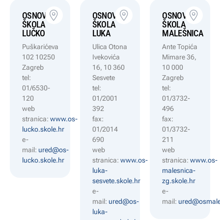
OSNOVNA
OSNOVNA
OSNOVNA
ŠKOLA
ŠKOLA
ŠKOLA
LUČKO
LUKA
MALEŠNICA
Puškarićeva
Ulica Otona
Ante Topića
102 10250
Ivekovića
Mimare 36,
Zagreb
16, 10 360
10 000
tel:
Sesvete
Zagreb
01/6530-
tel:
tel:
120
01/2001
01/3732-
web
392
496
stranica:
www.os-
fax:
fax:
lucko.skole.hr
01/2014
01/3732-
e-
690
211
mail:
ured@os-
web
web
lucko.skole.hr
stranica:
www.os-
stranica:
www.os-
luka-
malesnica-
sesvete.skole.hr
zg.skole.hr
e-
e-
mail:
ured@os-
mail:
ured@osmale
luka-