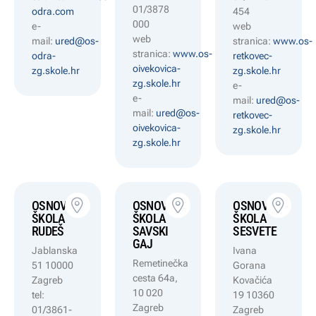
01/3878
odra.com
454
000
e-
web
web
mail:
ured@os-
stranica:
www.os-
stranica:
www.os-
odra-
retkovec-
oivekovica-
zg.skole.hr
zg.skole.hr
zg.skole.hr
e-
e-
mail:
ured@os-
mail:
ured@os-
retkovec-
oivekovica-
zg.skole.hr
zg.skole.hr
OSNOVNA
OSNOVNA
OSNOVNA
ŠKOLA
ŠKOLA
ŠKOLA
RUDEŠ
SAVSKI
SESVETE
GAJ
Jablanska
Ivana
Remetinečka
51 10000
Gorana
cesta 64a,
Zagreb
Kovačića
10 020
tel:
19 10360
Zagreb
01/3861-
Zagreb