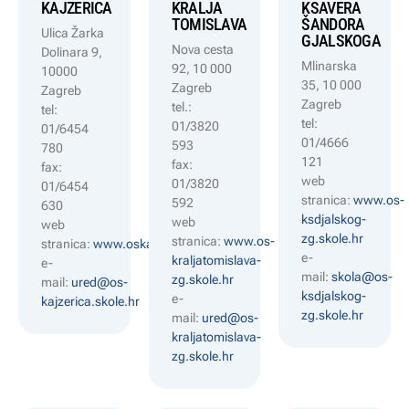
KAJZERICA
KRALJA
KSAVERA
TOMISLAVA
ŠANDORA
Ulica Žarka
GJALSKOGA
Nova cesta
Dolinara 9,
Mlinarska
92, 10 000
10000
35, 10 000
Zagreb
Zagreb
Zagreb
tel.:
tel:
tel:
01/3820
01/6454
01/4666
593
780
121
fax:
fax:
web
01/3820
01/6454
stranica:
www.os-
592
630
ksdjalskog-
web
web
zg.skole.hr
stranica:
www.os-
stranica:
www.oskajzerica.hr
e-
kraljatomislava-
e-
mail:
skola@os-
zg.skole.hr
mail:
ured@os-
ksdjalskog-
e-
kajzerica.skole.hr
zg.skole.hr
mail:
ured@os-
kraljatomislava-
zg.skole.hr