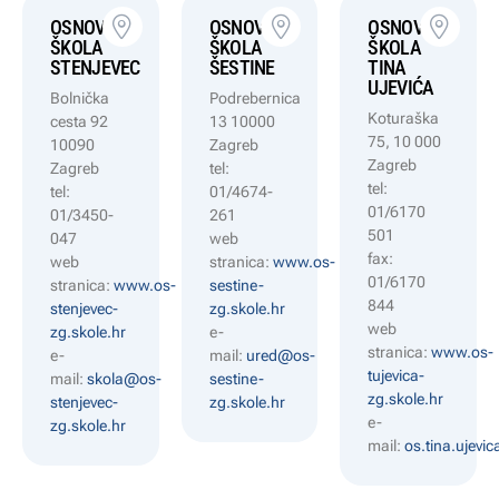
OSNOVNA
OSNOVNA
OSNOVNA
ŠKOLA
ŠKOLA
ŠKOLA
STENJEVEC
ŠESTINE
TINA
UJEVIĆA
Bolnička
Podrebernica
Koturaška
cesta 92
13 10000
75, 10 000
10090
Zagreb
Zagreb
Zagreb
tel:
tel:
tel:
01/4674-
01/6170
01/3450-
261
501
047
web
fax:
web
stranica:
www.os-
01/6170
stranica:
www.os-
sestine-
844
stenjevec-
zg.skole.hr
web
zg.skole.hr
e-
stranica:
www.os-
e-
mail:
ured@os-
tujevica-
mail:
skola@os-
sestine-
zg.skole.hr
stenjevec-
zg.skole.hr
e-
zg.skole.hr
mail:
os.tina.ujev