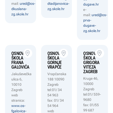
mail:
ured@os-
dtadijanovica-
dugave.hr
dkuslana-
zg.skole.hr
e-
zg.skole.hr
mail:
ured@os-
prva-
dugave-
zg.skole.hr
OSNOVNA
OSNOVNA
OSNOVNA
ŠKOLA
ŠKOLA
ŠKOLA
FRANA
GORNJE
GRIGORA
GALOVIĆA
VRAPČE
VITEZA
ZAGREB
Jakuševečka
Vrapčanska
Kruge 46,
ulica 6,
188 10090
10000
10010
Zagreb
Zagreb
Zagreb
tel:01/ 34
tel:01/ 559-
web
54 963
9680
stranica:
fax: 01/ 34
fax: 01/55
www.os-
54 964
99 687
fgalovica-
web