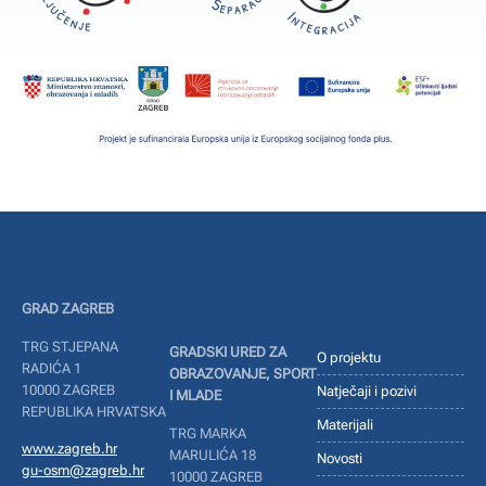
GRAD ZAGREB
TRG STJEPANA
GRADSKI URED ZA
O projektu
RADIĆA 1
OBRAZOVANJE, SPORT
10000 ZAGREB
Natječaji i pozivi
I MLADE
REPUBLIKA HRVATSKA
Materijali
TRG MARKA
www.zagreb.hr
MARULIĆA 18
Novosti
gu-osm@zagreb.hr
10000 ZAGREB