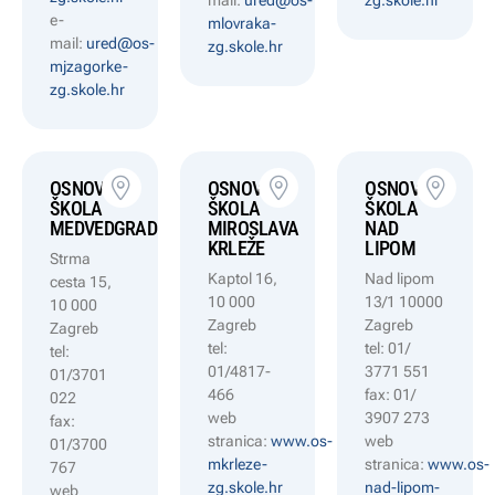
e-
mlovraka-
mail:
ured@os-
zg.skole.hr
mjzagorke-
zg.skole.hr
OSNOVNA
OSNOVNA
OSNOVNA
ŠKOLA
ŠKOLA
ŠKOLA
MEDVEDGRAD
MIROSLAVA
NAD
KRLEŽE
LIPOM
Strma
Kaptol 16,
Nad lipom
cesta 15,
10 000
13/1 10000
10 000
Zagreb
Zagreb
Zagreb
tel:
tel: 01/
tel:
01/4817-
3771 551
01/3701
466
fax: 01/
022
web
3907 273
fax:
stranica:
www.os-
web
01/3700
mkrleze-
stranica:
www.os-
767
zg.skole.hr
nad-lipom-
web