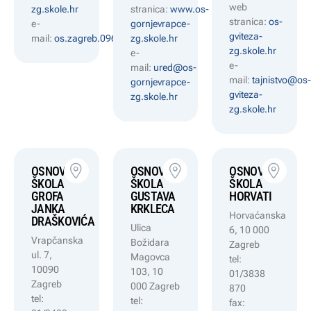
web
zg.skole.hr
stranica:
www.os-
stranica:
os-
e-
gornjevrapce-
gviteza-
mail:
os.zagreb.096@gmail.com
zg.skole.hr
zg.skole.hr
e-
e-
mail:
ured@os-
mail:
tajnistvo@os
gornjevrapce-
gviteza-
zg.skole.hr
zg.skole.hr
OSNOVNA
OSNOVNA
OSNOVNA
ŠKOLA
ŠKOLA
ŠKOLA
GROFA
GUSTAVA
HORVATI
JANKA
KRKLECA
Horvaćanska
DRAŠKOVIĆA
Ulica
6, 10 000
Vrapčanska
Božidara
Zagreb
ul. 7,
Magovca
tel:
10090
103, 10
01/3838
Zagreb
000 Zagreb
870
tel:
tel:
fax: