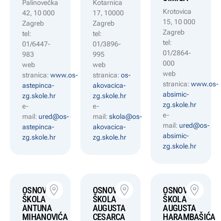
Palinovečka
Kotarnica
Krotovica
42, 10 000
17, 10000
15, 10 000
Zagreb
Zagreb
Zagreb
tel:
tel:
tel:
01/6447-
01/3896-
01/2864-
983
995
000
web
web
web
stranica:
www.os-
stranica:
os-
stranica:
www.os-
astepinca-
akovacica-
absimic-
zg.skole.hr
zg.skole.hr
zg.skole.hr
e-
e-
e-
mail:
ured@os-
mail:
skola@os-
mail:
ured@os-
astepinca-
akovacica-
absimic-
zg.skole.hr
zg.skole.hr
zg.skole.hr
OSNOVNA
OSNOVNA
OSNOVNA
ŠKOLA
ŠKOLA
ŠKOLA
ANTUNA
AUGUSTA
AUGUSTA
MIHANOVIĆA
CESARCA
HARAMBAŠIĆA