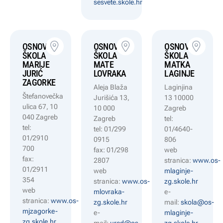
sesvete.skole.hr
OSNOVNA
OSNOVNA
OSNOVNA
ŠKOLA
ŠKOLA
ŠKOLA
MARIJE
MATE
MATKA
JURIĆ
LOVRAKA
LAGINJE
ZAGORKE
Aleja Blaža
Laginjina
Štefanovečka
Jurišića 13,
13 10000
ulica 67, 10
10 000
Zagreb
040 Zagreb
Zagreb
tel:
tel:
tel: 01/299
01/4640-
01/2910
0915
806
700
fax: 01/298
web
fax:
2807
stranica:
www.os-
01/2911
web
mlaginje-
354
stranica:
www.os-
zg.skole.hr
web
mlovraka-
e-
stranica:
www.os-
zg.skole.hr
mail:
skola@os-
mjzagorke-
e-
mlaginje-
zg.skole.hr
mail:
ured@os-
zg.skole.hr