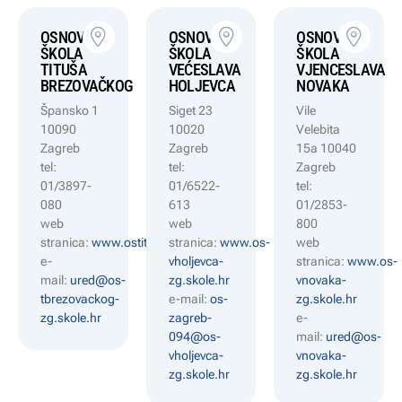
OSNOVNA
OSNOVNA
OSNOVNA
ŠKOLA
ŠKOLA
ŠKOLA
TITUŠA
VEĆESLAVA
VJENCESLAVA
BREZOVAČKOG
HOLJEVCA
NOVAKA
Špansko 1
Siget 23
Vile
10090
10020
Velebita
Zagreb
Zagreb
15a 10040
tel:
tel:
Zagreb
01/3897-
01/6522-
tel:
080
613
01/2853-
web
web
800
stranica:
www.ostitusabrezovackog.hr
stranica:
www.os-
web
e-
vholjevca-
stranica:
www.os-
mail:
ured@os-
zg.skole.hr
vnovaka-
tbrezovackog-
e-mail:
os-
zg.skole.hr
zg.skole.hr
zagreb-
e-
094@os-
mail:
ured@os-
vholjevca-
vnovaka-
zg.skole.hr
zg.skole.hr