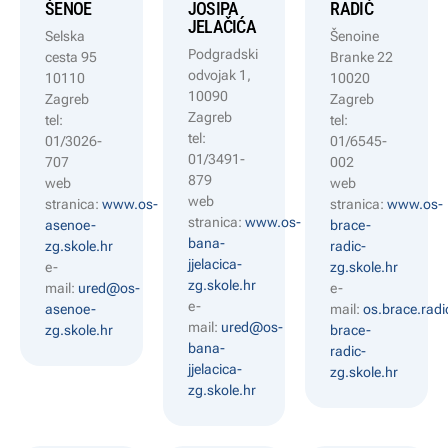
ŠENOE
JOSIPA
RADIĆ
JELAČIĆA
Selska
Šenoine
Podgradski
cesta 95
Branke 22
odvojak 1,
10110
10020
10090
Zagreb
Zagreb
Zagreb
tel:
tel:
tel:
01/3026-
01/6545-
01/3491-
707
002
879
web
web
web
stranica:
www.os-
stranica:
www.os-
stranica:
www.os-
asenoe-
brace-
bana-
zg.skole.hr
radic-
jjelacica-
e-
zg.skole.hr
zg.skole.hr
mail:
ured@os-
e-
e-
asenoe-
mail:
os.brace.rad
mail:
ured@os-
zg.skole.hr
brace-
bana-
radic-
jjelacica-
zg.skole.hr
zg.skole.hr