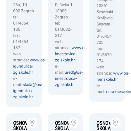
23a, 10
Pušteka 1,
10361
000 Zagreb
10000
Sesvetski
tel:
Zagreb
Kraljevec,
01/4854
tel:
Sesvete
186
01/3632-
tel:
fax:
217
01/6454
01/4854
web
705
187
stranica:
www.os-
fax:
web
imestrovica-
01/6670-
stranica:
www.os-
zg.skole.hr
174
igundulica-
e-
web
zg.skole.hr
mail:
ured@os-
stranica:
www.os-
e-
imestrovica-
iver.skole.hr
mail:
skola@os-
zg.skole.hr
e-
igundulica-
mail:
osiversesvet
zg.skole.hr
OSNOVNA
OSNOVNA
OSNOVNA
ŠKOLA
ŠKOLA
ŠKOLA