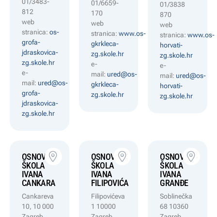
01/3483-
01/6659-
01/3838
812
170
870
web
web
web
stranica:
os-
stranica:
www.os-
stranica:
www.os-
grofa-
gkrkleca-
horvati-
jdraskovica-
zg.skole.hr
zg.skole.hr
zg.skole.hr
e-
e-
e-
mail:
ured@os-
mail:
ured@os-
mail:
ured@os-
gkrkleca-
horvati-
grofa-
zg.skole.hr
zg.skole.hr
jdraskovica-
zg.skole.hr
OSNOVNA
OSNOVNA
OSNOVNA
ŠKOLA
ŠKOLA
ŠKOLA
IVANA
IVANA
IVANA
CANKARA
FILIPOVIĆA
GRANĐE
Cankareva
Filipovićeva
Soblinečka
10, 10 000
1 10000
68 10360
Zagreb
Zagreb
Zagreb