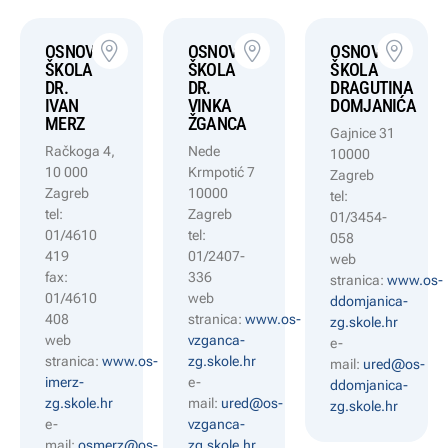
OSNOVNA
OSNOVNA
OSNOVNA
ŠKOLA
ŠKOLA
ŠKOLA
DR.
DR.
DRAGUTINA
IVAN
VINKA
DOMJANIĆA
MERZ
ŽGANCA
Gajnice 31
Račkoga 4,
Nede
10000
10 000
Krmpotić 7
Zagreb
Zagreb
10000
tel:
tel:
Zagreb
01/3454-
01/4610
tel:
058
419
01/2407-
web
fax:
336
stranica:
www.os-
01/4610
web
ddomjanica-
408
stranica:
www.os-
zg.skole.hr
web
vzganca-
e-
stranica:
www.os-
zg.skole.hr
mail:
ured@os-
imerz-
e-
ddomjanica-
zg.skole.hr
mail:
ured@os-
zg.skole.hr
e-
vzganca-
mail:
osmerz@os-
zg.skole.hr