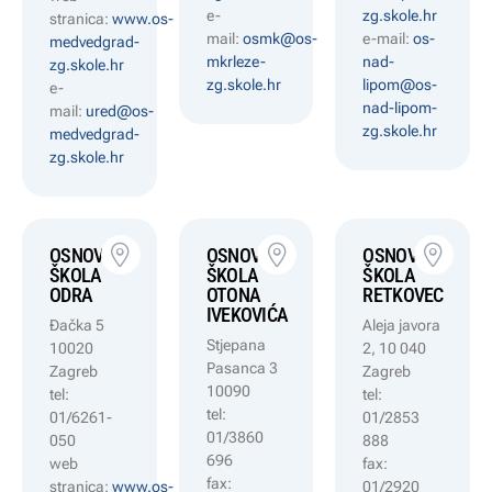
e-
zg.skole.hr
stranica:
www.os-
mail:
osmk@os-
e-mail:
os-
medvedgrad-
mkrleze-
nad-
zg.skole.hr
zg.skole.hr
lipom@os-
e-
nad-lipom-
mail:
ured@os-
zg.skole.hr
medvedgrad-
zg.skole.hr
OSNOVNA
OSNOVNA
OSNOVNA
ŠKOLA
ŠKOLA
ŠKOLA
ODRA
OTONA
RETKOVEC
IVEKOVIĆA
Đačka 5
Aleja javora
Stjepana
10020
2, 10 040
Pasanca 3
Zagreb
Zagreb
10090
tel:
tel:
tel:
01/6261-
01/2853
01/3860
050
888
696
web
fax:
fax:
stranica:
www.os-
01/2920