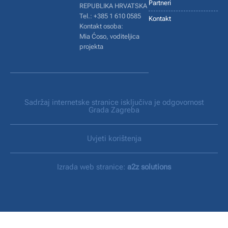
Partneri
REPUBLIKA HRVATSKA
Tel.: +385 1 610 0585
Kontakt
Kontakt osoba:
Mia Ćoso, voditeljica
projekta
Sadržaj internetske stranice isključiva je odgovornost
Grada Zagreba
Uvjeti korištenja
Izrada web stranice:
a2z solutions