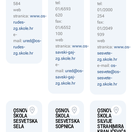
tel:
584
tel:
01/6593
web
01/2000
620
stranica:
www.os-
254
fax:
rudes-
fax:
01/6552
zg.skole.hr
01/2049
100
e-
939
web
mail:
ured@os-
web
stranica:
www.os-
rudes-
stranica:
www.os-
savski-gaj-
zg.skole.hr
sesvete-
zg.skole.hr
zg.skole.hr
e-
e-mail:
os-
mail:
ured@os-
sesvete@os-
savski-gaj-
sesvete-
zg.skole.hr
zg.skole.hr
OSNOVNA
OSNOVNA
OSNOVNA
ŠKOLA
ŠKOLA
ŠKOLA
SESVETSKA
SESVETSKA
SILVIJE
SELA
SOPNICA
STRAHIMIRA
KRANJČEVIĆA