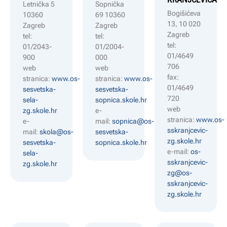
Letnička 5
Sopnička
Bogišićeva
10360
69 10360
13, 10 020
Zagreb
Zagreb
Zagreb
tel:
tel:
tel:
01/2043-
01/2004-
01/4649
900
000
706
web
web
fax:
stranica:
www.os-
stranica:
www.os-
01/4649
sesvetska-
sesvetska-
720
sela-
sopnica.skole.hr
web
zg.skole.hr
e-
stranica:
www.os-
e-
mail:
sopnica@os-
sskranjcevic-
mail:
skola@os-
sesvetska-
zg.skole.hr
sesvetska-
sopnica.skole.hr
e-mail:
os-
sela-
sskranjcevic-
zg.skole.hr
zg@os-
sskranjcevic-
zg.skole.hr