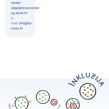
centar-
odgojiobrazovanje-
zg.skole.hr
e-
mail:
info@ss-
czoio.hr ​