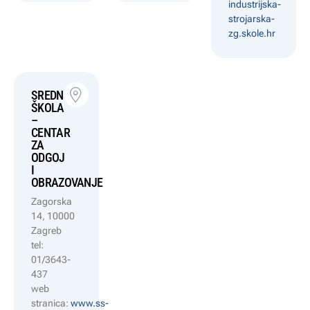
industrijska-
strojarska-
zg.skole.hr
SREDNJA
ŠKOLA
–
CENTAR
ZA
ODGOJ
I
OBRAZOVANJE
Zagorska
14, 10000
Zagreb
tel:
01/3643-
437
web
stranica:
www.ss-