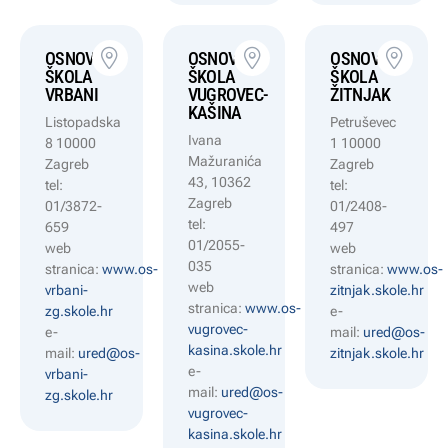
OSNOVNA
OSNOVNA
OSNOVNA
ŠKOLA
ŠKOLA
ŠKOLA
VRBANI
VUGROVEC-
ŽITNJAK
KAŠINA
Listopadska
Petruševec
Ivana
8 10000
1 10000
Mažuranića
Zagreb
Zagreb
43, 10362
tel:
tel:
Zagreb
01/3872-
01/2408-
tel:
659
497
01/2055-
web
web
035
stranica:
www.os-
stranica:
www.os-
web
vrbani-
zitnjak.skole.hr
stranica:
www.os-
zg.skole.hr
e-
vugrovec-
e-
mail:
ured@os-
kasina.skole.hr
mail:
ured@os-
zitnjak.skole.hr
e-
vrbani-
mail:
ured@os-
zg.skole.hr
vugrovec-
kasina.skole.hr