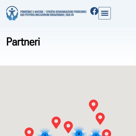
Partneri
8
2
3