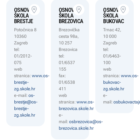
OSNOVNA
OSNOVNA
OSNOVNA
ŠKOLA
ŠKOLA
ŠKOLA
BRESTJE
BREZOVICA
BUKOVAC
Potočnica 8
Brezovička
Trnac 42,
10360
cesta 98a,
10 000
Zagreb
10 257
Zagreb
tel:
Brezovica
tel:
01/2012-
tel:
01/6463-
075
01/6537
100
web
155
web
stranica:
www.os-
fax:
stranica:
www.os-
brestje-
01/6538
bukovac-
zg.skole.hr
411
zg.skole.hr
e-mail:
os-
web
e-
brestje@os-
stranica:
www.os-
mail:
osbukovactaj
brestje-
brezovica.skole.hr
zg.skole.hr
e-
mail:
osbrezovica@os-
brezovica.skole.hr