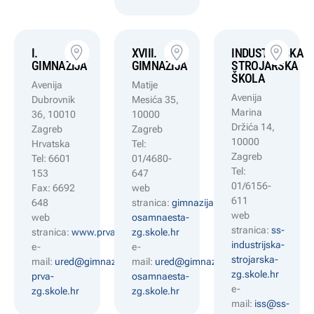
I.
XVIII.
INDUSTRIJSKA
GIMNAZIJA
GIMNAZIJA
STROJARSKA
ŠKOLA
Avenija
Matije
Avenija
Dubrovnik
Mesića 35,
Marina
36, 10010
10000
Držića 14,
Zagreb
Zagreb
10000
Hrvatska
Tel:
Zagreb
Tel: 6601
01/4680-
Tel:
153
647
01/6156-
Fax: 6692
web
611
648
stranica:
gimnazija-
web
web
osamnaesta-
stranica:
ss-
stranica:
www.prva.hr
zg.skole.hr
industrijska-
e-
e-
strojarska-
mail:
ured@gimnazija-
mail:
ured@gimnazija-
zg.skole.hr
prva-
osamnaesta-
e-
zg.skole.hr
zg.skole.hr
mail:
iss@ss-