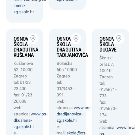
imerz-
zg.skole.hr
OSNOVNA
OSNOVNA
OSNOVNA
ŠKOLA
ŠKOLA
ŠKOLA
DRAGUTINA
DRAGUTINA
DUGAVE
KUŠLANA
TADIJANOVIĆA
Školski
Kušlanova
Bolnička
prilaz 7,
52, 10000
60a 10000
10010
Zagreb
Zagreb
Zagreb
tel: 01/23
tel:
tel:
23 400
01/3453-
01/6671-
fax: 01/23
991
733
26 038
web
fax:
web
stranica:
www.os-
01/6670-
stranica:
www.os-
dtadijanovica-
174
dkuslana-
zg.skole.hr
web
zg.skole.hr
e-
stranica:
www.prva
e-
mail:
skola@os-
os-