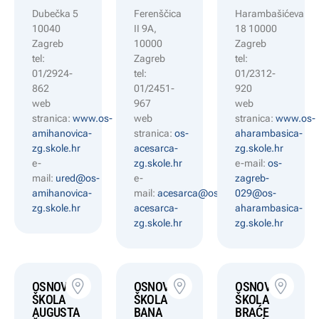
Dubečka 5
Ferenščica
Harambašićeva
10040
II 9A,
18 10000
Zagreb
10000
Zagreb
tel:
Zagreb
tel:
01/2924-
tel:
01/2312-
862
01/2451-
920
web
967
web
stranica:
www.os-
web
stranica:
www.os-
amihanovica-
stranica:
os-
aharambasica-
zg.skole.hr
acesarca-
zg.skole.hr
e-
zg.skole.hr
e-mail:
os-
mail:
ured@os-
e-
zagreb-
amihanovica-
mail:
acesarca@os-
029@os-
zg.skole.hr
acesarca-
aharambasica-
zg.skole.hr
zg.skole.hr
OSNOVNA
OSNOVNA
OSNOVNA
ŠKOLA
ŠKOLA
ŠKOLA
AUGUSTA
BANA
BRAĆE