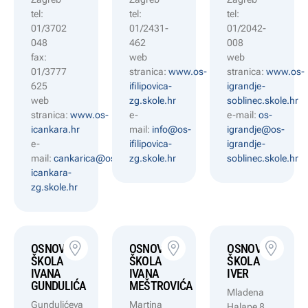
tel:
tel:
tel:
01/3702
01/2431-
01/2042-
048
462
008
fax:
web
web
01/3777
stranica:
www.os-
stranica:
www.os-
625
ifilipovica-
igrandje-
web
zg.skole.hr
soblinec.skole.hr
stranica:
www.os-
e-
e-mail:
os-
icankara.hr
mail:
info@os-
igrandje@os-
e-
ifilipovica-
igrandje-
mail:
cankarica@os-
zg.skole.hr
soblinec.skole.hr
icankara-
zg.skole.hr
OSNOVNA
OSNOVNA
OSNOVNA
ŠKOLA
ŠKOLA
ŠKOLA
IVANA
IVANA
IVER
GUNDULIĆA
MEŠTROVIĆA
Mladena
Gundulićeva
Martina
Halape 8,