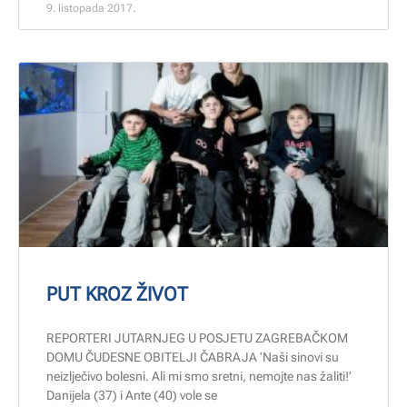
9. listopada 2017.
PUT KROZ ŽIVOT
REPORTERI JUTARNJEG U POSJETU ZAGREBAČKOM
DOMU ČUDESNE OBITELJI ČABRAJA ‘Naši sinovi su
neizlječivo bolesni. Ali mi smo sretni, nemojte nas žaliti!’
Danijela (37) i Ante (40) vole se