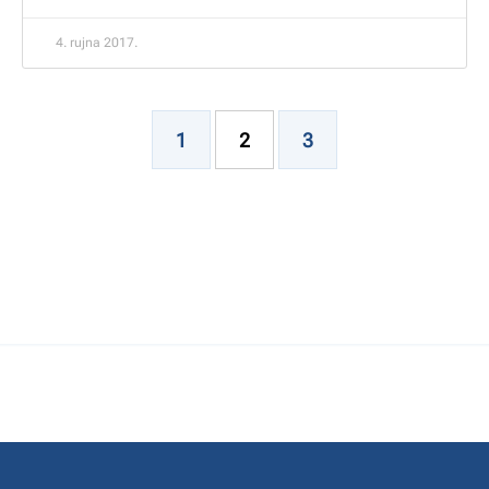
4. rujna 2017.
1
2
3