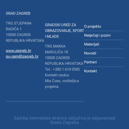
GRAD ZAGREB
TRG STJEPANA
GRADSKI URED ZA
O projektu
RADIĆA 1
OBRAZOVANJE, SPORT
10000 ZAGREB
Natječaji i pozivi
I MLADE
REPUBLIKA HRVATSKA
Materijali
TRG MARKA
www.zagreb.hr
MARULIĆA 18
Novosti
gu-osm@zagreb.hr
10000 ZAGREB
Partneri
REPUBLIKA HRVATSKA
Tel.: +385 1 610 0585
Kontakt
Kontakt osoba:
Mia Ćoso, voditeljica
projekta
Sadržaj internetske stranice isključiva je odgovornost
Grada Zagreba