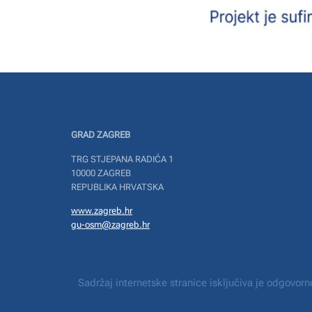
GRAD ZAGREB
TRG STJEPANA RADIĆA 1
10000 ZAGREB
REPUBLIKA HRVATSKA
www.zagreb.hr
gu-osm@zagreb.hr
Sadržaj internetske stranice isključiva je odgovo