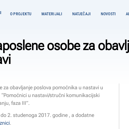
O PROJEKTU
MATERIJALI
NATJEČAJI
NOVOSTI
A
aposlene osobe za obavl
vi
be za obavljanje poslova pomoćnika u nastavi u
u “Pomoćnici u nastavi/stručni komunikacijski
ju, faza III”.
. do 2. studenoga 2017. godine , a dodatne
znici
.