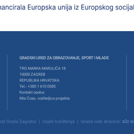
GRADSKI URED ZA OBRAZOVANJE, SPORT I MLADE
TRG MARKA MARULIĆA 18
10000 ZAGREB
REPUBLIKA HRVATSKA
Tel.: +385 1 610 0585
Kontakt osoba:
Mia Ćoso, voditeljica projekta
rnost Grada Zagreba
Uvjeti korištenja
Izrada web stranice:
a2z so