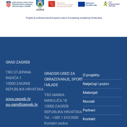
GRAD ZAGREB
TRG STJEPANA
GRADSKI URED ZA
O projektu
RADIĆA 1
OBRAZOVANJE, SPORT
10000 ZAGREB
Natječaji i pozivi
I MLADE
REPUBLIKA HRVATSKA
Materijali
TRG MARKA
www.zagreb.hr
MARULIĆA 18
Novosti
gu-osm@zagreb.hr
10000 ZAGREB
Partneri
REPUBLIKA HRVATSKA
Tel.: +385 1 610 0585
Kontakt
Kontakt osoba: