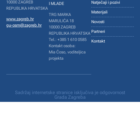
10000 ZAGREB
Natječaji i pozivi
I MLADE
REPUBLIKA HRVATSKA
Materijali
TRG MARKA
www.zagreb.hr
MARULIĆA 18
Novosti
gu-osm@zagreb.hr
10000 ZAGREB
Partneri
REPUBLIKA HRVATSKA
Tel.: +385 1 610 0585
Kontakt
Kontakt osoba:
Mia Ćoso, voditeljica
projekta
Sadržaj internetske stranice isključiva je odgovornost
Grada Zagreba
Uvjeti korištenja
Izrada web stranice:
a2z solutions