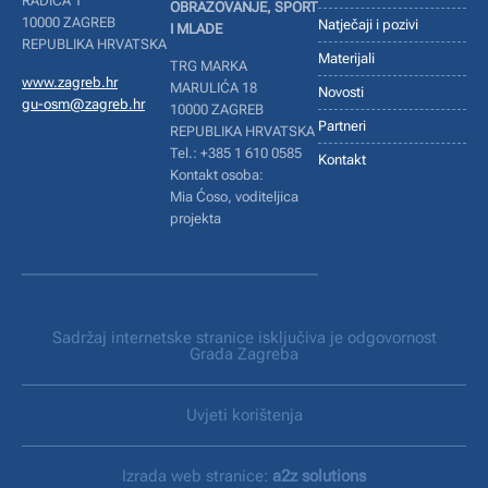
RADIĆA 1
OBRAZOVANJE, SPORT
10000 ZAGREB
Natječaji i pozivi
I MLADE
REPUBLIKA HRVATSKA
Materijali
TRG MARKA
www.zagreb.hr
MARULIĆA 18
Novosti
gu-osm@zagreb.hr
10000 ZAGREB
Partneri
REPUBLIKA HRVATSKA
Tel.: +385 1 610 0585
Kontakt
Kontakt osoba:
Mia Ćoso, voditeljica
projekta
Sadržaj internetske stranice isključiva je odgovornost
Grada Zagreba
Uvjeti korištenja
Izrada web stranice:
a2z solutions