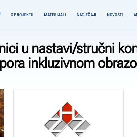
O PROJEKTU
MATERIJALI
NATJEČAJI
NOVOSTI
A
ci u nastavi/stručni ko
tpora inkluzivnom obraz