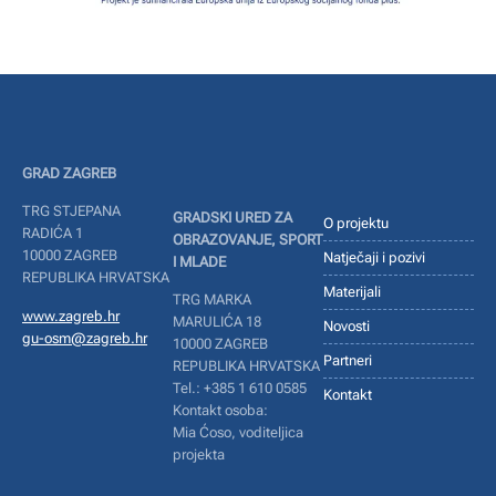
GRAD ZAGREB
TRG STJEPANA
GRADSKI URED ZA
O projektu
RADIĆA 1
OBRAZOVANJE, SPORT
10000 ZAGREB
Natječaji i pozivi
I MLADE
REPUBLIKA HRVATSKA
Materijali
TRG MARKA
www.zagreb.hr
MARULIĆA 18
Novosti
gu-osm@zagreb.hr
10000 ZAGREB
Partneri
REPUBLIKA HRVATSKA
Tel.: +385 1 610 0585
Kontakt
Kontakt osoba:
Mia Ćoso, voditeljica
projekta