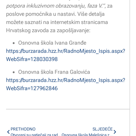
potpora inkluzivnom obrazovanju, faza V.”
, za
poslove pomoćnika u nastavi. Više detalja
možete saznati na internetskim stranicama
Hrvatskog zavoda za zapošljavanje:
Osnovna škola Ivana Granđe
https://burzarada.hzz.hr/RadnoMjesto_Ispis.aspx?
WebSifra=128030398
Osnovna škola Frana Galovića
https://burzarada.hzz.hr/RadnoMjesto_Ispis.aspx?
WebSifra=127962846
PRETHODNO
SLJEDEĆE
Otvoreni su natječaji za radno mjesto pomoćnika u nastavi u partnerskim školama
Osnovna škola Malešnica zapošljava pomoćnika u nastavi