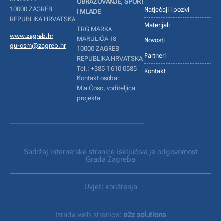
OBRAZOVANJE, SPORT
10000 ZAGREB
Natječaji i pozivi
I MLADE
REPUBLIKA HRVATSKA
Materijali
TRG MARKA
www.zagreb.hr
MARULIĆA 18
Novosti
gu-osm@zagreb.hr
10000 ZAGREB
Partneri
REPUBLIKA HRVATSKA
Tel.: +385 1 610 0585
Kontakt
Kontakt osoba:
Mia Ćoso, voditeljica
projekta
Sadržaj internetske stranice isključiva je odgovornost
Grada Zagreba
Uvjeti korištenja
Izrada web stranice:
a2z solutions