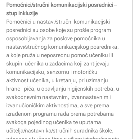
Pomoćnici/stručni komunikacijski posrednici –
stup inkluzije
Pomoćnici u nastavi/stručni komunikacijski
posrednici su osobe koje su prošle program
osposobljavanja za poslove pomoćnika u
nastavi/stručnog komunikacijskog posrednika,
a koje pružaju neposrednu pomoć učeniku ili
skupini učenika u zadacima koji zahtijevaju
komunikacijsku, senzornu i motoričku
aktivnost učenika, u kretanju, pri uzimanju
hrane i pića, u obavljanju higijenskih potreba, u
svakodnevnim nastavnim, izvannastavnim i
izvanučioničkim aktivnostima, a sve prema
izrađenom programu rada prema potrebama
svakoga pojedinog učenika te uputama
učitelja/nastavnika/stručnih suradnika škole,
odnosno stručnog tima s ciljem izjednačavanja