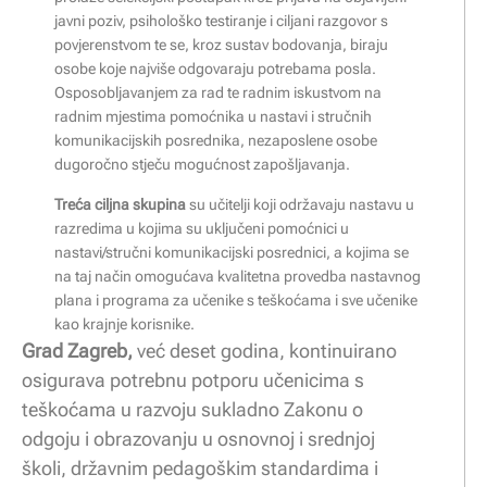
javni poziv, psihološko testiranje i ciljani razgovor s
povjerenstvom te se, kroz sustav bodovanja, biraju
osobe koje najviše odgovaraju potrebama posla.
Osposobljavanjem za rad te radnim iskustvom na
radnim mjestima pomoćnika u nastavi i stručnih
komunikacijskih posrednika, nezaposlene osobe
dugoročno stječu mogućnost zapošljavanja.
Treća ciljna skupina
su učitelji koji održavaju nastavu u
razredima u kojima su uključeni pomoćnici u
nastavi/stručni komunikacijski posrednici, a kojima se
na taj način omogućava kvalitetna provedba nastavnog
plana i programa za učenike s teškoćama i sve učenike
kao krajnje korisnike.
Grad Zagreb,
već deset godina, kontinuirano
osigurava potrebnu potporu učenicima s
teškoćama u razvoju sukladno Zakonu o
odgoju i obrazovanju u osnovnoj i srednjoj
školi, državnim pedagoškim standardima i