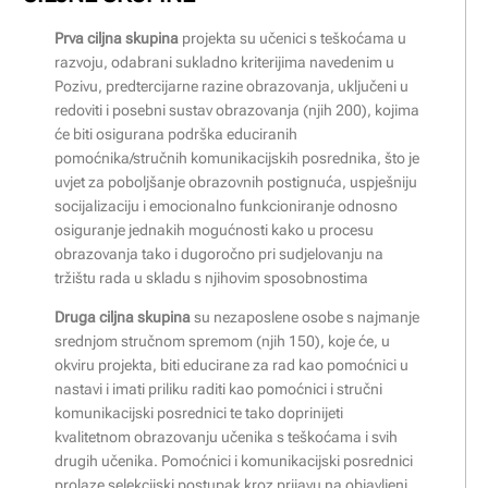
Prva ciljna skupina
projekta su učenici s teškoćama u
razvoju, odabrani sukladno kriterijima navedenim u
Pozivu, predtercijarne razine obrazovanja, uključeni u
redoviti i posebni sustav obrazovanja (njih 200), kojima
će biti osigurana podrška educiranih
pomoćnika/stručnih komunikacijskih posrednika, što je
uvjet za poboljšanje obrazovnih postignuća, uspješniju
socijalizaciju i emocionalno funkcioniranje odnosno
osiguranje jednakih mogućnosti kako u procesu
obrazovanja tako i dugoročno pri sudjelovanju na
tržištu rada u skladu s njihovim sposobnostima
Druga ciljna skupina
su nezaposlene osobe s najmanje
srednjom stručnom spremom (njih 150), koje će, u
okviru projekta, biti educirane za rad kao pomoćnici u
nastavi i imati priliku raditi kao pomoćnici i stručni
komunikacijski posrednici te tako doprinijeti
kvalitetnom obrazovanju učenika s teškoćama i svih
drugih učenika. Pomoćnici i komunikacijski posrednici
prolaze selekcijski postupak kroz prijavu na objavljeni