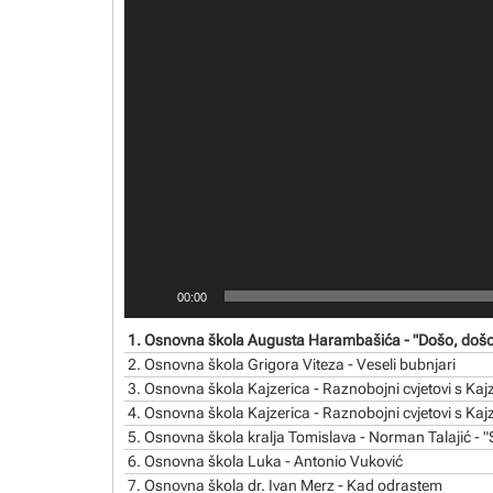
00:00
1.
Osnovna škola Augusta Harambašića - "Došo, došo 
2.
Osnovna škola Grigora Viteza - Veseli bubnjari
3.
Osnovna škola Kajzerica - Raznobojni cvjetovi s Kajze
4.
Osnovna škola Kajzerica - Raznobojni cvjetovi s Kajzer
5.
Osnovna škola kralja Tomislava - Norman Talajić - 
6.
Osnovna škola Luka - Antonio Vuković
7.
Osnovna škola dr. Ivan Merz - Kad odrastem