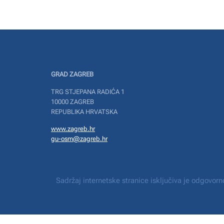
GRAD ZAGREB
TRG STJEPANA RADIĆA 1
10000 ZAGREB
REPUBLIKA HRVATSKA
www.zagreb.hr
gu-osm@zagreb.hr
Sadržaj internetske stranice isključiva je odgovo