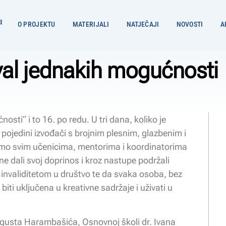
O PROJEKTU
MATERIJALI
NATJEČAJI
NOVOSTI
A
val jednakih mogućnosti
osti“ i to 16. po redu. U tri dana, koliko je
i pojedini izvođači s brojnim plesnim, glazbenim i
mo svim učenicima, mentorima i koordinatorima
ne dali svoj doprinos i kroz nastupe podržali
 invaliditetom u društvo te da svaka osoba, bez
biti uključena u kreativne sadržaje i uživati u
ugusta Harambašića, Osnovnoj školi dr. Ivana