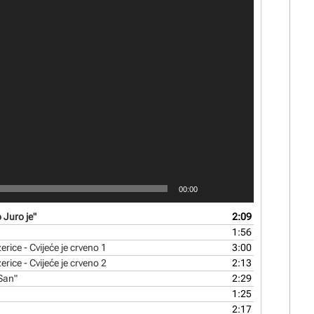
00:00
Juro je"
2:09
1:56
rice - Cvijeće je crveno 1
3:00
ice - Cvijeće je crveno​ 2
2:13
"San"
2:29
1:25
2:17