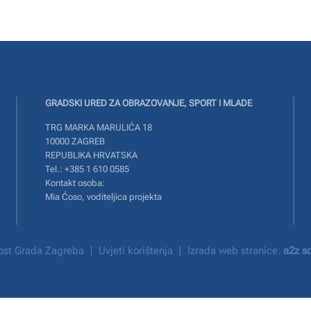
GRADSKI URED ZA OBRAZOVANJE, SPORT I MLADE
TRG MARKA MARULIĆA 18
10000 ZAGREB
REPUBLIKA HRVATSKA
Tel.: +385 1 610 0585
Kontakt osoba:
Mia Ćoso, voditeljica projekta
rnost Grada Zagreba
Uvjeti korištenja
Izrada web stranice:
a2z so