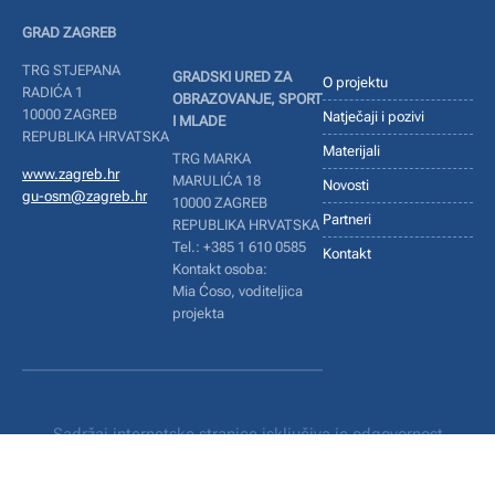
GRAD ZAGREB
TRG STJEPANA
GRADSKI URED ZA
O projektu
RADIĆA 1
OBRAZOVANJE, SPORT
10000 ZAGREB
Natječaji i pozivi
I MLADE
REPUBLIKA HRVATSKA
Materijali
TRG MARKA
www.zagreb.hr
MARULIĆA 18
Novosti
gu-osm@zagreb.hr
10000 ZAGREB
Partneri
REPUBLIKA HRVATSKA
Tel.: +385 1 610 0585
Kontakt
Kontakt osoba:
Mia Ćoso, voditeljica
projekta
Sadržaj internetske stranice isključiva je odgovornost
Grada Zagreba