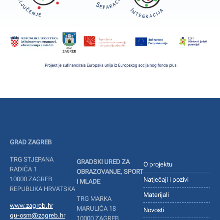
GRAD ZAGREB
TRG STJEPANA
GRADSKI URED ZA
O projektu
RADIĆA 1
OBRAZOVANJE, SPORT
10000 ZAGREB
Natječaji i pozivi
I MLADE
REPUBLIKA HRVATSKA
Materijali
TRG MARKA
www.zagreb.hr
MARULIĆA 18
Novosti
gu-osm@zagreb.hr
10000 ZAGREB