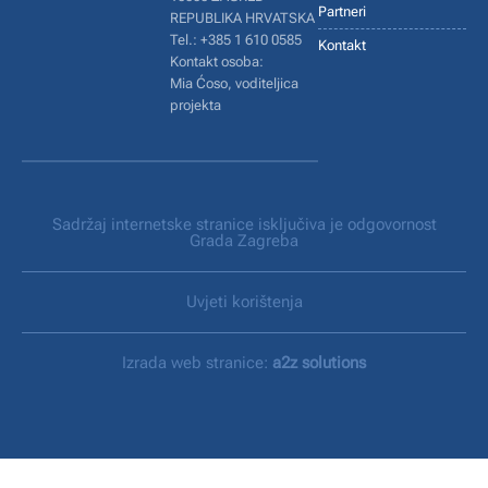
Partneri
REPUBLIKA HRVATSKA
Tel.: +385 1 610 0585
Kontakt
Kontakt osoba:
Mia Ćoso, voditeljica
projekta
Sadržaj internetske stranice isključiva je odgovornost
Grada Zagreba
Uvjeti korištenja
Izrada web stranice:
a2z solutions