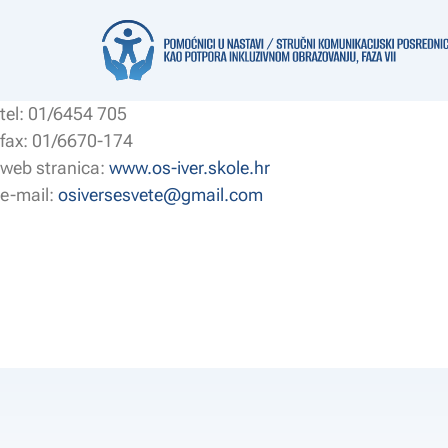
Mladena Halape 8, 10361 Sesvetski Kraljevec, Sesvete
tel: 01/6454 705
fax: 01/6670-174
web stranica:
www.os-iver.skole.hr
e-mail:
osiversesvete@gmail.com