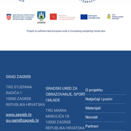
GRAD ZAGREB
TRG STJEPANA
GRADSKI URED ZA
O projektu
RADIĆA 1
OBRAZOVANJE, SPORT
10000 ZAGREB
Natječaji i pozivi
I MLADE
REPUBLIKA HRVATSKA
Materijali
TRG MARKA
www.zagreb.hr
MARULIĆA 18
Novosti
gu-osm@zagreb.hr
10000 ZAGREB
Partneri
REPUBLIKA HRVATSKA