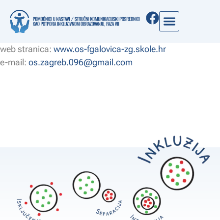
Jakuševečka ulica 6, 10010 Zagreb
web stranica:
www.os-fgalovica-zg.skole.hr
e-mail:
os.zagreb.096@gmail.com