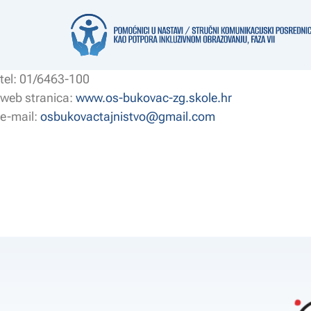
Trnac 42, 10 000 Zagreb
tel: 01/6463-100
web stranica:
www.os-bukovac-zg.skole.hr
e-mail:
osbukovactajnistvo@gmail.com