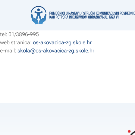
Kotarnica 17, 10000 Zagreb
tel: 01/3896-995
web stranica:
os-akovacica-zg.skole.hr
e-mail:
skola@os-akovacica-zg.skole.hr