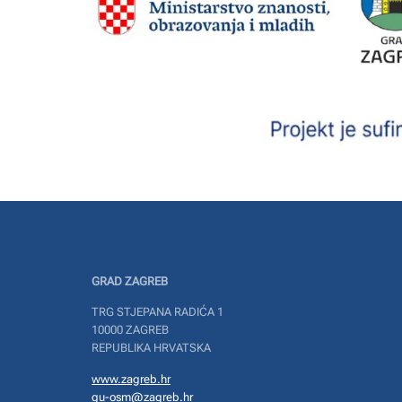
GRAD ZAGREB
TRG STJEPANA RADIĆA 1
10000 ZAGREB
REPUBLIKA HRVATSKA
www.zagreb.hr
gu-osm@zagreb.hr