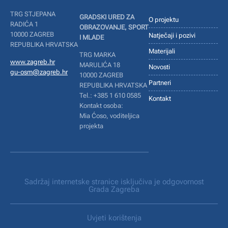
TRG STJEPANA
GRADSKI URED ZA
O projektu
RADIĆA 1
OBRAZOVANJE, SPORT
10000 ZAGREB
Natječaji i pozivi
I MLADE
REPUBLIKA HRVATSKA
Materijali
TRG MARKA
www.zagreb.hr
MARULIĆA 18
Novosti
gu-osm@zagreb.hr
10000 ZAGREB
Partneri
REPUBLIKA HRVATSKA
Tel.: +385 1 610 0585
Kontakt
Kontakt osoba:
Mia Ćoso, voditeljica
projekta
Sadržaj internetske stranice isključiva je odgovornost
Grada Zagreba
Uvjeti korištenja