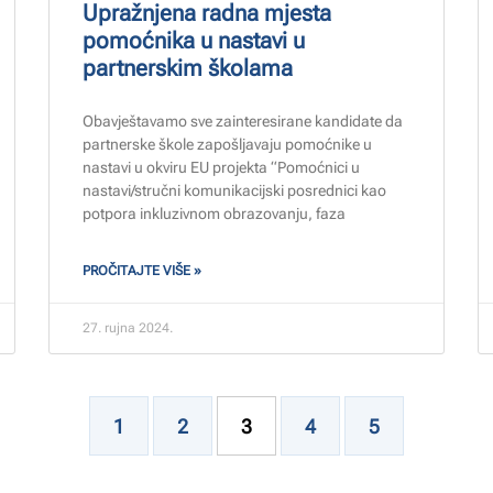
Upražnjena radna mjesta
pomoćnika u nastavi u
partnerskim školama
Obavještavamo sve zainteresirane kandidate da
partnerske škole zapošljavaju pomoćnike u
nastavi u okviru EU projekta “Pomoćnici u
nastavi/stručni komunikacijski posrednici kao
potpora inkluzivnom obrazovanju, faza
PROČITAJTE VIŠE »
27. rujna 2024.
1
2
3
4
5