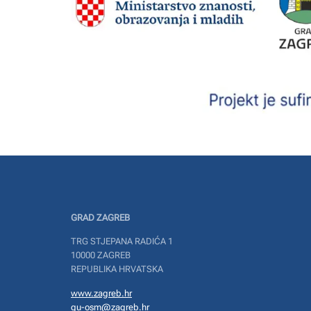
GRAD ZAGREB
TRG STJEPANA RADIĆA 1
10000 ZAGREB
REPUBLIKA HRVATSKA
www.zagreb.hr
gu-osm@zagreb.hr