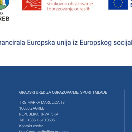
GRADSKI URED ZA OBRAZOVANJE, SPORT I MLADE
TRG MARKA MARULIĆA 18
10000 ZAGREB
REPUBLIKA HRVATSKA
Tel.: +385 1 610 0585
Kontakt osoba:
Mia Ćoso, voditeljica projekta