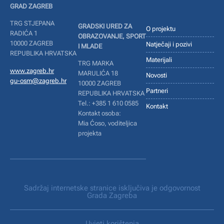
GRAD ZAGREB
TRG STJEPANA
GRADSKI URED ZA
O projektu
RADIĆA 1
OBRAZOVANJE, SPORT
10000 ZAGREB
Natječaji i pozivi
I MLADE
REPUBLIKA HRVATSKA
Materijali
TRG MARKA
www.zagreb.hr
MARULIĆA 18
Novosti
gu-osm@zagreb.hr
10000 ZAGREB
Partneri
REPUBLIKA HRVATSKA
Tel.: +385 1 610 0585
Kontakt
Kontakt osoba:
Mia Ćoso, voditeljica
projekta
Sadržaj internetske stranice isključiva je odgovornost
Grada Zagreba
Uvjeti korištenja